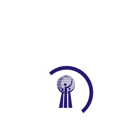
(2) Birbirine benzeyen veya birbirini tamamlayan meslekler
aynı meslek grubuna dahil edilerek meslek komiteleri
oluşturulabilir. Birden fazla mesleği bulunan esnaf ve
sanatkarlar, iş hacminin büyük olduğu meslek
grubuna dahil edilirler.
(3) 5362 sayılı Kanun hükümleri doğrultusunda sicile kayıt
işlemi tamamlanan esnaf ve sanatkârların odaya kayıt olmasına
ilişkin yönetim kurulu kararında, sicildeki meslek grubu esas alınır.
Üyeye yapılacak tebligatta dahil edildiği meslek grubu belirtilir.
Üye, dahil edildiği meslek grubuna ilişkin itirazlarını, tebellüğ
tarihinden itibaren on gün içinde sicile ve ilgili odaya yapabilir.
Süresi içinde yapılmayan itirazlar değerlendirmeye alınmaz.
(4) Üyenin, mesleğinin değişmesi halinde meslek grubu
değiştirilir. Değişiklik yönetim kurulunca, üyeye yazılı olarak tebliğ