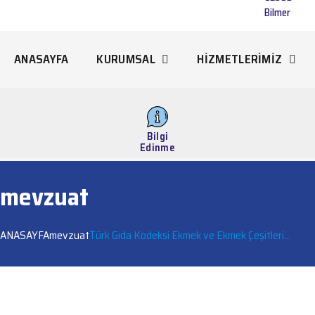
Bilmer
ANASAYFA
KURUMSAL
HİZMETLERİMİZ
Bilgi
Edinme
mevzuat
ANASAYFA
mevzuat
Türk Gıda Kodeksi Ekmek ve Ekmek Çeşitleri...