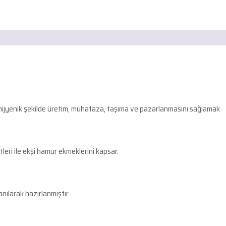
e hijyenik şekilde üretim, muhafaza, taşıma ve pazarlanmasını sağlamak
leri ile ekşi hamur ekmeklerini kapsar.
ılarak hazırlanmıştır.