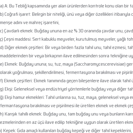
a) A: Bu Tebliğ kapsamında yer alan ürünlerden kontrole konu olan bir tan
b) Coğrafi işaret: Belirgin bir niteliği, ünü veya diğer özellikleri itibar
menşe adını ve mahreç işaretini,
c) Çavdarlı ekmek: Buğday ununa en az % 30 oranında çavdar unu, çavdar k
ç) Çeşni maddesi: Sert kabuklu meyveler, kurutulmuş meyveler, yağlı tohum
d) Diğer ekmek çeşitleri: Bir veya birden fazla tahıl unu, tahıl ezmesi, tahı
maddelerinden bir veya birkaçının ilave edilmesinden sonra tekniğine uy
e) Ekmek: Buğday ununa; su, tuz, maya (Saccharomycescerevisiae) gerekti
olarak yoğrulması, şekillendirilmesi, fermentasyona bırakılması ve pişiril
f) Ekmek çeşitleri: Ekmek tanımında geçen bileşenlere ilave olarak tahıl 
g) Ekşi: Geleneksel veya endüstriyel yöntemlerle buğday veya diğer tahıl
ğ) Ekşi hamur ekmekleri: Tahıl unlarına su, tuz, maya, geleneksel veya e
fermantasyona bırakılması ve pişirilmesi ile üretilen ekmek ve ekmek çeşi
h) Karışık tahıllı ekmek: Buğday unu, tam buğday unu veya bunların karışımı
ezmelerinden en az üçü ilave edilip tekniğine uygun olarak üretilen ekme
ı) Kepek: Gıda amaçlı kullanılan buğday kepeği ve diğer tahıl kepeklerini,