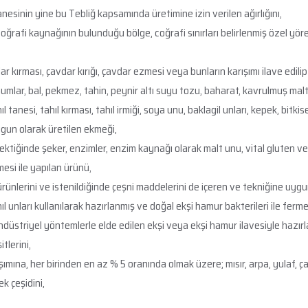
esinin yine bu Tebliğ kapsamında üretimine izin verilen ağırlığını,
ıyla coğrafi kaynağının bulunduğu bölge, coğrafi sınırları belirlenmiş özel 
ırması, çavdar kırığı, çavdar ezmesi veya bunların karışımı ilave edilip
lar, bal, pekmez, tahin, peynir altı suyu tozu, baharat, kavrulmuş malt un
l tanesi, tahıl kırması, tahıl irmiği, soya unu, baklagil unları, kepek, bitki
gun olarak üretilen ekmeği,
ğinde şeker, enzimler, enzim kaynağı olarak malt unu, vital gluten ve iz
mesi ile yapılan ürünü,
ürünlerini ve istenildiğinde çeşni maddelerini de içeren ve tekniğine uygu
 unları kullanılarak hazırlanmış ve doğal ekşi hamur bakterileri ile ferm
ndüstriyel yöntemlerle elde edilen ekşi veya ekşi hamur ilavesiyle hazır
tlerini,
na, her birinden en az % 5 oranında olmak üzere; mısır, arpa, yulaf, çavdar,
k çeşidini,