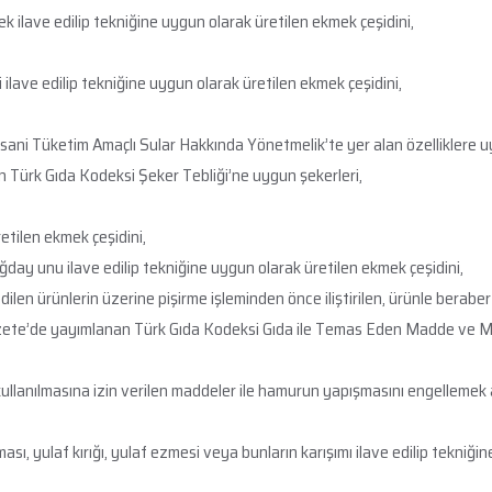
ilave edilip tekniğine uygun olarak üretilen ekmek çeşidini,
ilave edilip tekniğine uygun olarak üretilen ekmek çeşidini,
ani Tüketim Amaçlı Sular Hakkında Yönetmelik’te yer alan özelliklere uy
 Türk Gıda Kodeksi Şeker Tebliği’ne uygun şekerleri,
tilen ekmek çeşidini,
 unu ilave edilip tekniğine uygun olarak üretilen ekmek çeşidini,
ilen ürünlerin üzerine pişirme işleminden önce iliştirilen, ürünle beraber 
Gazete’de yayımlanan Türk Gıda Kodeksi Gıda ile Temas Eden Madde ve Ma
ullanılmasına izin verilen maddeler ile hamurun yapışmasını engellemek 
ı, yulaf kırığı, yulaf ezmesi veya bunların karışımı ilave edilip tekniğin