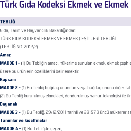
Türk Gıda Kodeksi Ekmek ve Ekmek Çe
TEBLİĞ
Gıda, Tarım ve Hayvancılık Bakanlığından:
TÜRK GIDA KODEKSİ EKMEK VE EKMEK ÇEŞİTLERİ TEBLİĞİ
(TEBLİĞ NO: 2012/2)
Amaç
MADDE 1 –
(1) Bu Tebliğin amacı, tüketime sunulan ekmek, ekmek çeşitl
üzere bu ürünlerin özelliklerini belirlemektir.
Kapsam
MADDE 2 –
(1) Bu Tebliğ buğday unundan veya buğday ununa diğer tahıl un
(2) Bu Tebliğ kurutulmuş ekmekleri, dondurulmuş hamur teknolojisi ile ür
Dayanak
MADDE 3 –
(1) Bu Tebliğ, 29/12/2011 tarihli ve 28157 3 üncü mükerrer 
Tanımlar ve kısaltmalar
MADDE 4 –
(1) Bu Tebliğde geçen;