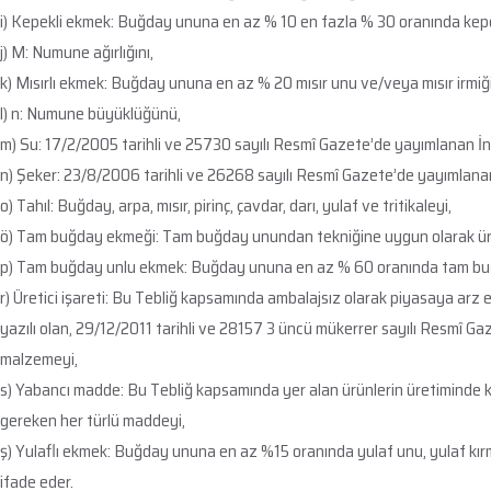
i) Kepekli ekmek: Buğday ununa en az % 10 en fazla % 30 oranında kepek 
j) M: Numune ağırlığını,
k) Mısırlı ekmek: Buğday ununa en az % 20 mısır unu ve/veya mısır irmiği 
l) n: Numune büyüklüğünü,
m) Su: 17/2/2005 tarihli ve 25730 sayılı Resmî Gazete’de yayımlanan İns
n) Şeker: 23/8/2006 tarihli ve 26268 sayılı Resmî Gazete’de yayımlanan
o) Tahıl: Buğday, arpa, mısır, pirinç, çavdar, darı, yulaf ve tritikaleyi,
ö) Tam buğday ekmeği: Tam buğday unundan tekniğine uygun olarak üre
p) Tam buğday unlu ekmek: Buğday ununa en az % 60 oranında tam buğday
r) Üretici işareti: Bu Tebliğ kapsamında ambalajsız olarak piyasaya arz ed
yazılı olan, 29/12/2011 tarihli ve 28157 3 üncü mükerrer sayılı Resmî 
malzemeyi,
s) Yabancı madde: Bu Tebliğ kapsamında yer alan ürünlerin üretiminde k
gereken her türlü maddeyi,
ş) Yulaflı ekmek: Buğday ununa en az %15 oranında yulaf unu, yulaf kırmas
ifade eder.