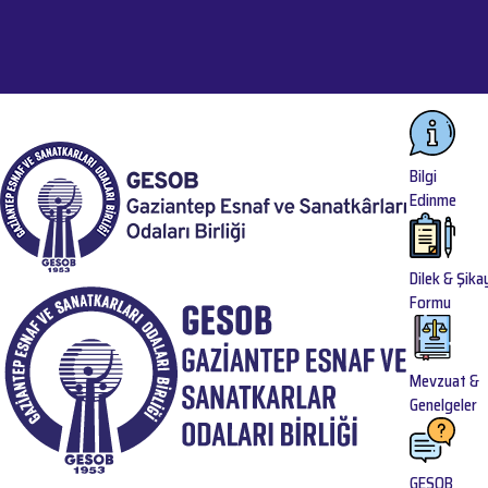
444 35 91
|
+90 (342) 231 31 12
gesob@gesob.org.tr
TR
Bilgi
Edinme
Dilek & Şika
Formu
Mevzuat &
Genelgeler
GESOB