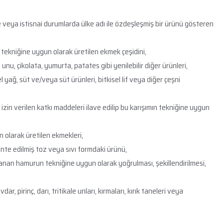
yöre veya istisnai durumlarda ülke adı ile özdeşleşmiş bir ürünü gösteren
 tekniğine uygun olarak üretilen ekmek çeşidini,
u, çikolata, yumurta, patates gibi yenilebilir diğer ürünleri,
sel yağ, süt ve/veya süt ürünleri, bitkisel lif veya diğer çeşni
in verilen katkı maddeleri ilave edilip bu karışımın tekniğine uygun
n olarak üretilen ekmekleri,
ente edilmiş toz veya sıvı formdaki ürünü,
lanan hamurun tekniğine uygun olarak yoğrulması, şekillendirilmesi,
 pirinç, darı, tritikale unları, kırmaları, kırık taneleri veya