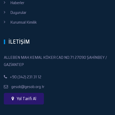
Haberler
Duyurular
Kurumsal Kimilik
İLETİŞİM
ALLEBEN MAH.KEMAL KÖKER CAD NO:71 27090 ŞAHİNBEY /
GAZİANTEP
+90 (342) 231 31 12
gesob@gesob.org.tr
Yol Tarifi Al