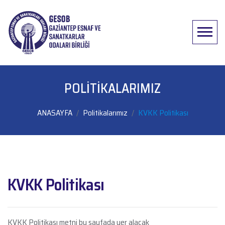
Menü
POLITIKALARIMIZ
ANASAYFA
Politikalarımız
KVKK Politikası
KVKK Politikası
KVKK Politikası metni bu sayfada yer alacak