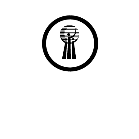
MEKSA Vakfı ile işbirliği içinde, Avrupa Birliği, İŞKUR, İpekyolu
Kalkınma Ajansı, SODES gibi hibe proje kaynaklarına ulaşılarak
ilimizde kurulan 3 ayrı GESOB-MEKSA Mesleki Eğitim
Merkezinde;
Makine Teknolojileri,
Metal Teknolojileri,
Otomotiv Teknolojileri,
Ahşap İşleri,
Doğal Gaz Teknolojileri,
Konfeksiyon,
Elektrik-Elektronik
Bilişim teknolojileri kapsamındaki birçok meslek dalında
teorik ve pratik eğitimlerin verilebileceği, güncel teknolojilere
sahip derslik ve atölyeler kurulmuştur.
Yukarıda belirtilen alanlar dahil, Uygulamalı Girişimcilik, Hijyen, İş
Sağlığı ve Güvenliği eğitimleri ile birlikte merkezlerimizde 35 ayrı
konuda kurslar düzenlenebilmektedir.
İşsiz ve mesleksizlere meslek kazandırma, çalışanlara meslek
geliştirme, iş fikri olan girişimci adaylarına da uygulamalı
girişimcilik eğitimleri verilerek 4.500 kişi belgelendirilmiş olup bu
kişiler %50 - 60 oranında halen istihdamdadır. Belgelendirmeler;
uygulamalarda yapılan işbirlikleri kapsamında GESOB, MEKSA