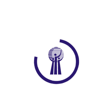
Diğer Haberler
BAYRAMDA AÇIK OLACAK İŞLETMELER
2026-05-27
DEPREMDEN ETKİLENEN İŞLETMELERE HİBE
DESTEĞİ
2025-01-28
SEECO Projesi kapsamında İstihdam Odaklı
Mesleki Eğitim Programları Başlıyor.
2025-01-27
Gaziantep, Yenilenmiş İçeriği ile İş yeri Uyum
Programına Ev Sahipliği Yapıyor
2024-07-10