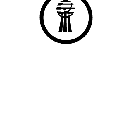
bey/GAZİANTEP