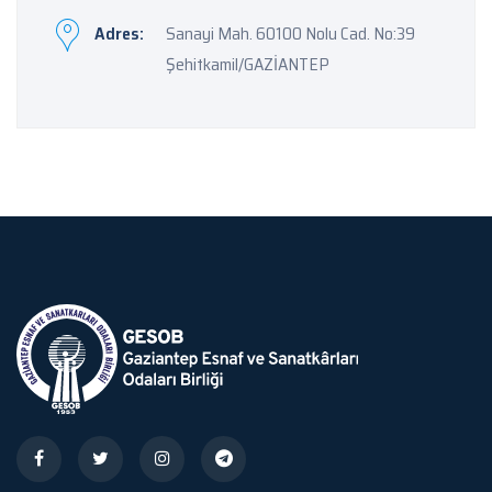
Adres:
Sanayi Mah. 60100 Nolu Cad. No:39
Şehitkamil/GAZİANTEP