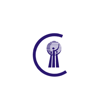
Diğer Duyurular
GAZİANTEP(GESOB)ESNAF VE SANATKARLARI
ODALARI BİRLİGİNE KAYIT OLMAK İÇİN GEREKLİ
EVRAKLAR LİSTESİ
2023-12-28
İstihdam Odaklı Mesleki Eğitim Programları
Başlıyor
2023-11-17
Depremden Etkilenen Esnaf ve Sanatkarlarımız
için Hibe Programı
2023-08-09
GESOB BİLMER Kayıt Dışı İşletmelere
Bilgilendirme Eğitimleri Düzenliyor.
2022-04-04